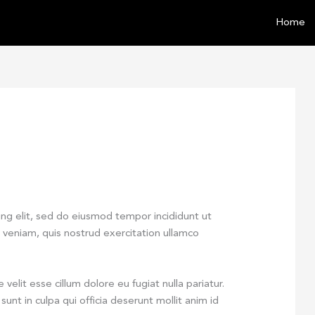
Home
ing elit, sed do eiusmod tempor incididunt ut
 veniam, quis nostrud exercitation ullamco
 velit esse cillum dolore eu fugiat nulla pariatur.
unt in culpa qui officia deserunt mollit anim id